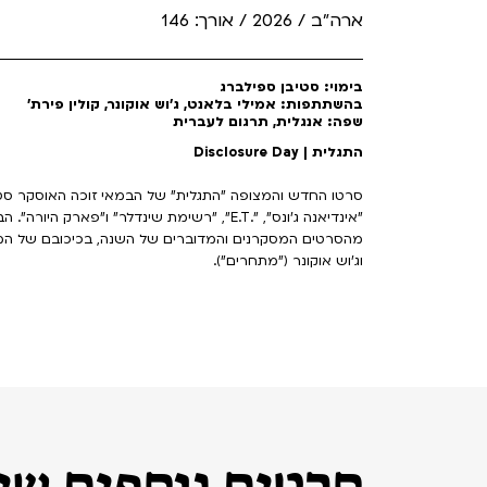
ארה"ב / 2026 / אורך: 146
בימוי: סטיבן ספילברג
בהשתתפות: אמילי בלאנט, ג'וש אוקונר, קולין פירת'
שפה: אנגלית, תרגום לעברית
התגלית | Disclosure Day
סרטו החדש והמצופה "התגלית" של הבמאי זוכה האוסקר סטי
"אינדיאנה ג'ונס", ".E.T", "רשימת שינדלר" ו"פא
מהסרטים המסקרנים והמדוברים של השנה, בכיכובם של המו
וג'וש אוקונר ("מתחרים").
סרטים נוספים שיכ