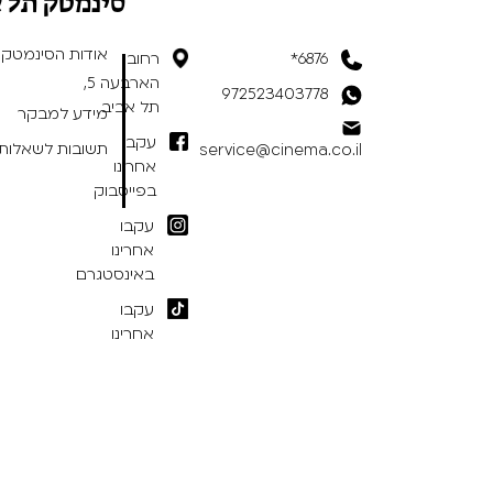
סינמטק תל 
אודות הסינמטק
6876*
רחוב
הארבעה 5,
972523403778
תל אביב
מידע למבקר
עקבו
תשובות לשאלות 
service@cinema.co.il
אחרינו
בפייסבוק
עקבו
אחרינו
באינסטגרם
עקבו
אחרינו
בטיקטוק
תנאי שימוש באתר
/
הצהרת נגישות