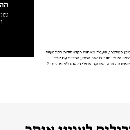
ההק
מוז
ה
בן ספילברג, שעמד מאחורי הקלאסיקות הקולנועיות
רק היורה". הבמאי האגדי חוזר לז'אנר המדע הבדיוני עם אחד
עמדת לפרס האוסקר אמילי בלאנט ("אופנהיימר")
ולים לעניין אותך