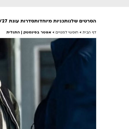
הסרטים שלנו
תכניות מיוחדות
סדרות עונת 26/27
דף הבית
>
חופשי למנויים
>
אפטר בסינמטק | התגלית
חופשי למנויים
טרום בכורה
חדשים
סרט פלוס
לילדים ולכל המשפחה
הקרנות על פופים
מועדון אנגלית לקטנטנים
מועדון אנגלית לכל המשפחה
הדרכ
ראשון בקולנוע
שלישי בשלייקס
לפ
אפטר בסינמטק