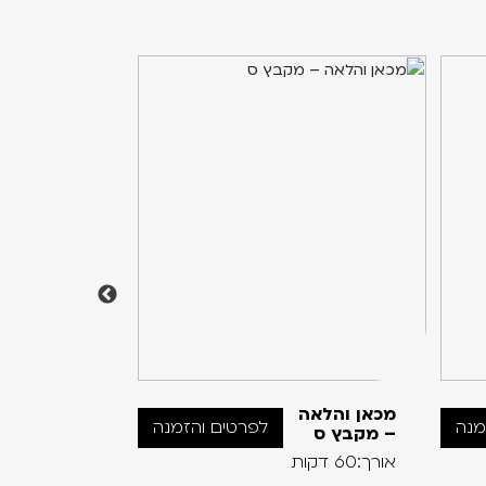
מכאן והלאה
ג'נה
מנה
לפרטים והזמנה
– מקבץ ס
הקרוקדיל
וחברים R
אורך:60 דקות
אורך:60 דקות