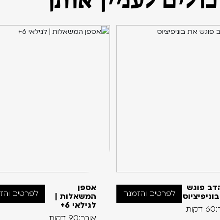
דב פוגש
אספן
לפרטים והזמנה
לפרטים והז
וניפיציוס
המשאלות |
לגילאי 6+
קות
אורך:90 דקות