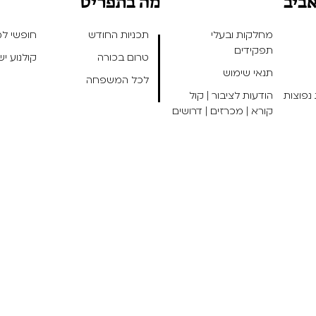
אביב
מה בתפריט
מחלקות ובעלי
תכניות החודש
חופשי למנ
תפקידים
טרום בכורה
קולנוע י
תנאי שימוש
לכל המשפחה
נפוצות
הודעות לציבור | קול
קורא | מכרזים | דרושים
אפיו