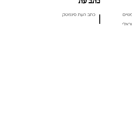
כתב עת
ויים
כתב העת סינמטק
שראלי
ן ועיצוב חווית משתמש -
- תכנות: Outright