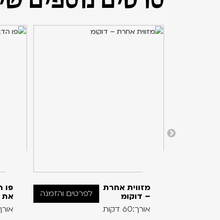
מזווית אחרת
פו ה
לפרטים והזמנה
– דוקומ
את ב
אורך:60 דקות
אורך:60 ד