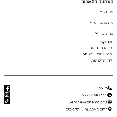
סינמטק תל אביב
אודות
מה בתפריט
צור קשר
צור קשר
הצהרת נגישות
תנאי שימוש באתר
לוח ההקרנות
6876*
972523403778
Service@cinema.co.il
רחוב הארבעה 5, תל אביב