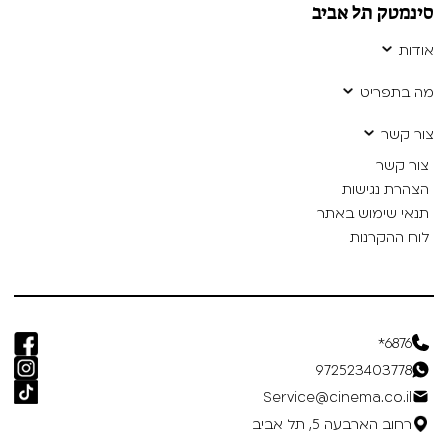
סינמטק תל אביב
אודות
מה בתפריט
צור קשר
צור קשר
הצהרת נגישות
תנאי שימוש באתר
לוח ההקרנות
6876*
972523403778
Service@cinema.co.il
רחוב הארבעה 5, תל אביב