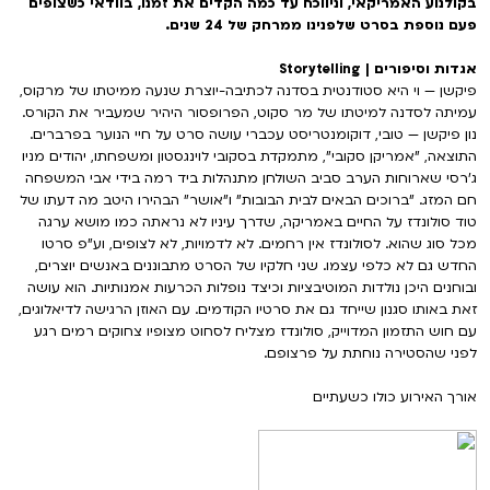
בקולנוע האמריקאי, וניווכח עד כמה הקדים את זמנו, בוודאי כשצופים
פעם נוספת בסרט שלפנינו ממרחק של 24 שנים.
אגדות וסיפורים | Storytelling
פיקשן — וי היא סטודנטית בסדנה לכתיבה-יוצרת שנעה ממיטתו של מרקוס,
עמיתה לסדנה למיטתו של מר סקוט, הפרופסור היהיר שמעביר את הקורס.
נון פיקשן — טובי, דוקומנטריסט עכברי עושה סרט על חיי הנוער בפרברים.
התוצאה, "אמריקן סקובי", מתמקדת בסקובי לוינגסטון ומשפחתו, יהודים מניו
ג'רסי שארוחות הערב סביב השולחן מתנהלות ביד רמה בידי אבי המשפחה
חם המזג. "ברוכים הבאים לבית הבובות" ו"אושר" הבהירו היטב מה דעתו של
טוד סולונדז על החיים באמריקה, שדרך עיניו לא נראתה כמו מושא ערגה
מכל סוג שהוא. לסולונדז אין רחמים. לא לדמויות, לא לצופים, וע"פ סרטו
החדש גם לא כלפי עצמו. שני חלקיו של הסרט מתבוננים באנשים יוצרים,
ובוחנים היכן נולדות המוטיבציות וכיצד נופלות הכרעות אמנותיות. הוא עושה
זאת באותו סגנון שייחד גם את סרטיו הקודמים. עם האוזן הרגישה לדיאלוגים,
עם חוש התזמון המדוייק, סולונדז מצליח לסחוט מצופיו צחוקים רמים רגע
לפני שהסטירה נוחתת על פרצופם.
אורך האירוע כולו כשעתיים