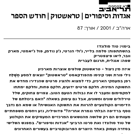
לא לפספס
אגדות וסיפורים | טראשטוק | חודש הספר
ארה"ב / 2001 / אורך: 87
בימוי: טוד סולונדז
בהשתתפות: סלמה בלייר, ג'ולי הגרטי, ג'ון גודמן, פול ג'יאמטי, מארק
וובר, ליאו פיצפטריק
שפה: אנגלית, תרגום לעברית
איזה מין ניצול - טראשטוק שולפים אוצרות מארכיון
גילי פורת ושני קיניסו מהפודקאסט "טראשטוק" יוצאים למסע מְשֻׁלַּח
רסן במעמקי הארכיון, כדי למצוא ולהציג סרטים שהגדירו מחדש את
התשוקה המינית. חלקם סרטים ידועים, חלקם פחות, וחלקם ימתחו
למקסימום ומעבר לו את גבולות הטעם הטוב. צפויים צחוקים, שלל
טירלולים שונים ומשונים, אבל גם עיסוק בשאלה "האם ביכולתם של
הדימויים הקולנועיים להרוות את התשוקה האנושית? או שמא הם נדבך
נוסף ברדיפה הבלתי נגמרת אחריה?" פדופיליה, גזע ויחסים משפחתיים
מעוותים הם רק שלושה מהנושאים המרכזיים המעסיקים את הקולנוע
של טוד סולונדז ואת סרטו הרביעי "אגדות וסיפורים". במפגש השלישי
בסדרה נעסוק באחד היוצרים הפרובוקטיביים בעשורים האחרונים