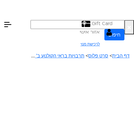
Gift Card
×
אזור אישי
חיפוש
לרכישת מנוי
הסרטים שלנו
חופשי למנויים
דף הבית
>
סרט פלוס
>
תרבויות בראי הקולנוע ב’ | סין
טרום בכורה
קורסים
סרט פלוס
ההזמנות שלי
Lobby Kids
לפי ימים
VOD
עברית