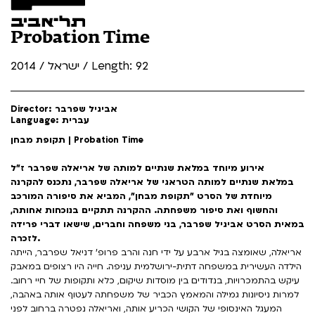
Probation Time
ישראל / 2014 / Length: 92
Director: אביגיל שפרבר
Language: עברית
תקופת מבחן | Probation Time
אירוע מיוחד במלאת שנתיים למותה של אריאלה שפרבר ז"ל
במלאת שנתיים למותה הטראגי של אריאלה שפרבר, נתכנס להקרנה
מיוחדת של הסרט "תקופת מבחן", המביא את סיפורה המורכב
והחשוף ואת סיפור משפחתה. ההקרנה תתקיים בנוכחות אחותה,
במאית הסרט אביגיל שפרבר, בני משפחה וחברים, שישאו דברי פרידה
לזכרה.
אריאלה, שאומצה בגיל ארבע על ידי חנה והרב פרופ' דניאל שפרבר, הייתה
הילדה העשירית במשפחה דתית-ירושלמית עניפה. חייה היו רצופים במאבק
עיקש בהתמכרויות, בנדודים בין מוסדות שיקום, כלא ותקופות של חיי רחוב.
למרות ניסיונות גמילה והמאמץ הכביר של משפחתה לעטוף אותה באהבה,
המעגל האינסופי של הקושי הכריע אותה, ואריאלה נפטרה ברחוב לפני