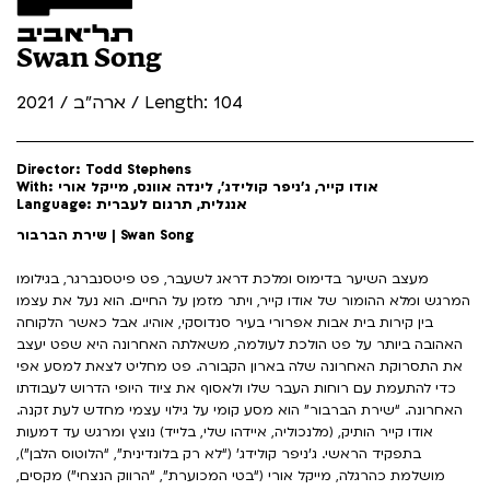
Swan Song
ארה"ב / 2021 / Length: 104
Director: Todd Stephens
With: אודו קייר, ג’ניפר קולידג’, לינדה אוונס, מייקל אורי
Language: אנגלית, תרגום לעברית
שירת הברבור | Swan Song
מעצב השיער בדימוס ומלכת דראג לשעבר, פט פיטסנברגר, בגילומו
המרגש ומלא ההומור של אודו קייר, ויתר מזמן על החיים. הוא נעל את עצמו
בין קירות בית אבות אפרורי בעיר סנדוסקי, אוהיו. אבל כאשר הלקוחה
האהובה ביותר על פט הולכת לעולמה, משאלתה האחרונה היא שפט יעצב
את התסרוקת האחרונה שלה בארון הקבורה. פט מחליט לצאת למסע אפי
כדי להתעמת עם רוחות העבר שלו ולאסוף את ציוד היופי הדרוש לעבודתו
האחרונה. “שירת הברבור” הוא מסע קומי על גילוי עצמי מחדש לעת זקנה.
אודו קייר הותיק, (מלנכוליה, איידהו שלי, בלייד) נוצץ ומרגש עד דמעות
בתפקיד הראשי. ג’ניפר קולידג’ (“לא רק בלונדינית”, “הלוטוס הלבן”),
מושלמת כהרגלה, מייקל אורי (“בטי המכוערת”, “הרווק הנצחי”) מקסים,