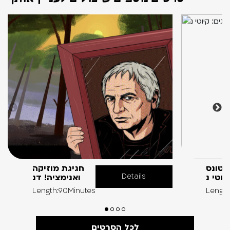
י טונס
חגיגת מוזיקה
Details
יוטי נ
ואנימציה! דנ
Length:90Minutes
Length
לכל הסרטים