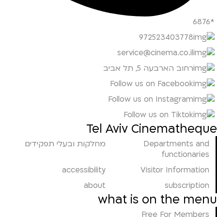
*6876
972523403778
service@cinema.co.il
רחוב הארבעה 5, תל אביב
Follow us on Facebook
Follow us on Instagram
Follow us on Tiktok
Tel Aviv Cinematheque
Departments and
מחלקות ובעלי תפקידים
functionaries
accessibility
Visitor Information
about
subscription
what is on the menu
Free For Members