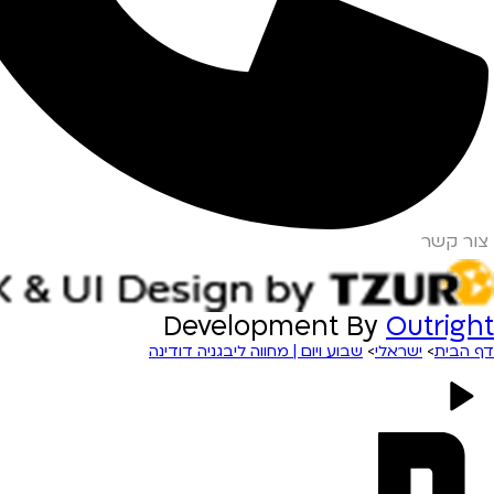
צור קשר
Development By
Outright
דף הבית
>
ישראלי
>
שבוע ויום | מחווה ליבגניה דודינה