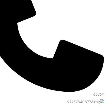
*6876
972523403778