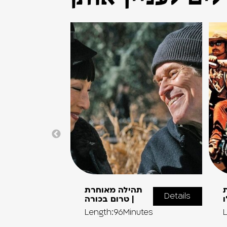
תהילה מאוחרת
Details
ו
| טרום בכורה
Length:96Minutes
L