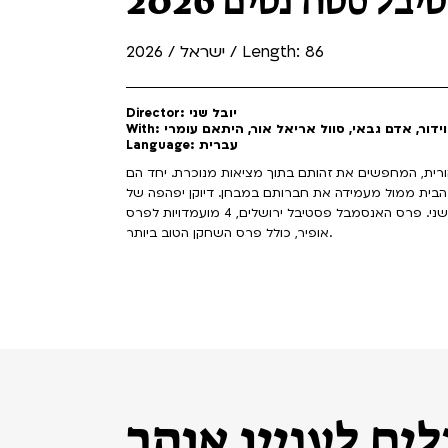
יבל סטודנטים 2026
ישראל / 2026 / Length: 86
Director: יובל שני
לה וידור, אדם גבאי, סוול אריאל אור, היתאם עומרי
Language: עברית
ורית, המחפשים את זהותם בתוך מציאות מנוכרת. יחד הם
הבית ממול מעמידה את חברותם במבחן. דיוקן יפהפה של
אינטימיות בהתהוות, סרטו עטור הפרסים של יובל שני. פרס האנסמבל פסטיבל ירושלים, 4 מועמדויות לפרס
אופיר, כולל פרס השחקן הטוב ביותר.
ים לעניין אותך