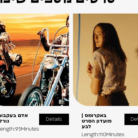
באקרומס |
אדם בעקבות
Details
Det
מועדון הסרט
גורל
לבע
ength:95Minutes
Length:110Minutes