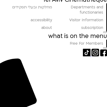
Departments and
מחלקות ובעלי תפקידים
functionaries
accessibility
Visitor Information
about
subscription
what is on the menu
Free For Members