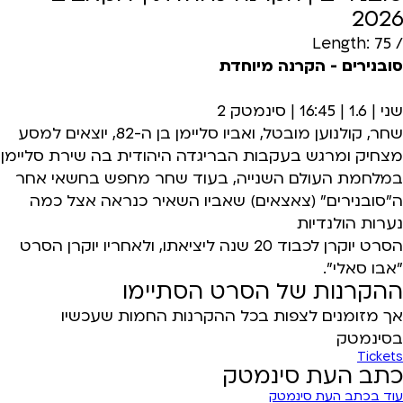
2026
/ Length: 75
סובנירים - הקרנה מיוחדת
שני | 1.6 | 16:45 | סינמטק 2
שחר, קולנוען מובטל, ואביו סליימן בן ה-82, יוצאים למסע
מצחיק ומרגש בעקבות הבריגדה היהודית בה שירת סליימן
במלחמת העולם השנייה, בעוד שחר מחפש בחשאי אחר
ה"סובנירים" (צאצאים) שאביו השאיר כנראה אצל כמה
נערות הולנדיות
הסרט יוקרן לכבוד 20 שנה ליציאתו, ולאחריו יוקרן הסרט
"אבו סאלי".
ההקרנות של הסרט הסתיימו
אך מזומנים לצפות בכל ההקרנות החמות שעכשיו
בסינמטק
Tickets
כתב העת סינמטק
עוד בכתב העת סינמטק