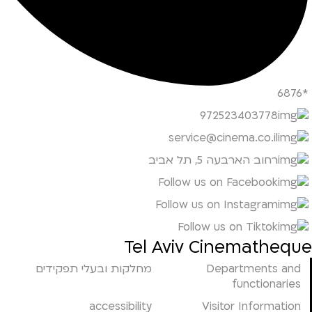
*6876
972523403778
service@cinema.co.il
רחוב הארבעה 5, תל אביב
Follow us on Facebook
Follow us on Instagram
Follow us on Tiktok
Tel Aviv Cinematheque
Departments and
מחלקות ובעלי תפקידים
functionaries
accessibility
Visitor Information