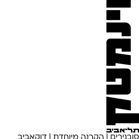
סובנירים | הקרנה מיוחדת | דוקאביב