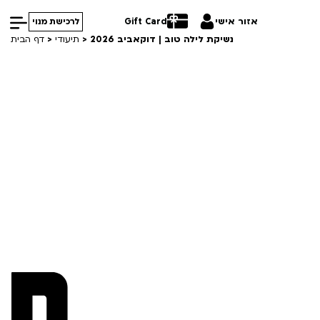
אזור אישי
Gift Card
לרכישת מנוי
נשיקת לילה טוב | דוקאביב 2026
>
תיעודי
>
דף הבית
הסרטים שלנו
חופשי למנויים
קורסים
טרום בכורה
סרט פלוס
ההזמנות שלי
Lobby Kids
VOD
לפי ימים
עברית
לאזור האישי