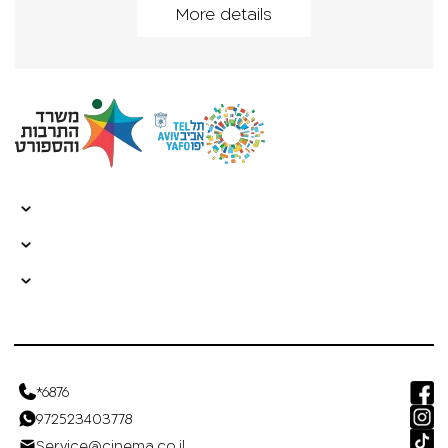
More details
*6876
972523403778
Service@cinema.co.il