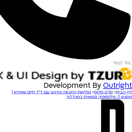
צור קשר
Development By
Outright
דף הבית
>
סרט פלוס
>
נפלאות התבונה והרגש עם ד”ר חיים שפירא |
מפגש 1: פילוסופיה סטואית כמגדלור