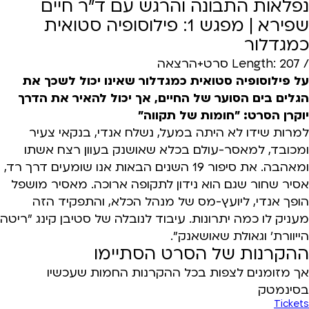
נפלאות התבונה והרגש עם ד”ר חיים
שפירא | מפגש 1: פילוסופיה סטואית
כמגדלור
/ Length: 207 סרט+הרצאה
על פילוסופיה סטואית כמגדלור שאינו יכול לשכך את
הגלים בים הסוער של החיים, אך יכול להאיר את הדרך
יוקרן הסרט: "חומות של תקווה"
למרות שידו לא היתה במעל, נשלח אנדי, בנקאי צעיר
ומכובד, למאסר-עולם בכלא שאושנק בעוון רצח אשתו
ומאהבה. את סיפור 19 השנים הבאות אנו שומעים דרך רד,
אסיר שחור שגם הוא נידון לתקופה ארוכה. מאסיר מושפל
הופך אנדי, ליועץ-מס של מנהל הכלא, והתפקיד הזה
מעניק לו כמה יתרונות. עיבוד לנובלה של סטיבן קינג "ריטה
הייוורת' וגאולת שאושאנק".
ההקרנות של הסרט הסתיימו
אך מזומנים לצפות בכל ההקרנות החמות שעכשיו
בסינמטק
Tickets