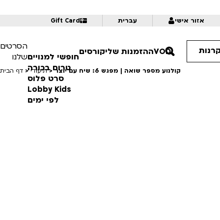
אזור אישי
עברית
Gift Card
הסרטים
קרנות
VOD
ההזמנות שלי
קורסים
חופשי למנויים
שלנו
טרום בכורה
קולנוע מספר שואה | מפגש 6: שיח עם יוצר
>
תיעודי
>
דף הבית
סרט פלוס
Lobby Kids
לפי ימים