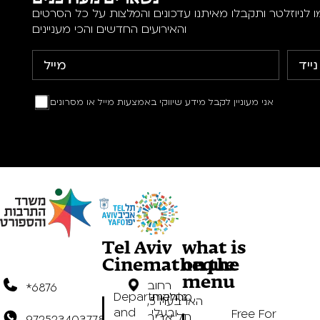
 לניוזלטר ותקבלו מאיתנו עדכונים והמלצות על כל הסרטים
והאירועים החדשים והכי מעניינים
אני מעוניין לקבל מידע שיווקי באמצעות מייל או מסרונים
Tel Aviv
what is
Cinematheque
on the
menu
רחוב
*6876
מחלקות
Departments
הארבעה 5,
ובעלי
and
Free For
תל אביב