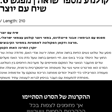
שיח עם יוצר
/ Length: 210
שיח עם יוצר
מפגש עם הבימאי: אבנר פיינגלרנט, במאי ויוצר קולנוע עצמאי ישראלי.
מרצה ודקאן הפקולטה לאמנויות בסמינר הקיבוצים.
יוקרן הסרט: האחו הקטן
מסע של שלוש נשים החיות בחווה אחת, אותה ירשה וונדי האם, מדודה שהיה שר
החוץ של היטלר ובכיר באס אס. חיי היומיום בחווה שעל גדת נהר האנז מעלים
שדים מהעבר הנאצי של המקום ומאיימים על מערכות היחסים בין השלוש.
הסרט הוא פורטרט אישי נשי של משפחה אריסטוקרטית גרמנית, שניצלה את
מעמדה הפריבילגי כדי להציל יהודים ממחנה הריכוז שהוקם על אדמותיה ואינה
מפחדת להתעמת עם העבר בניסיון לברוא לעצמה עתיד משותף.
ההקרנות של הסרט הסתיימו
אך מזומנים לצפות בכל
ההקרנות החמות שעכשיו