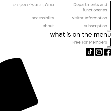
Departments and
מחלקות ובעלי תפקידים
functionaries
accessibility
Visitor Information
about
subscription
what is on the menu
Free For Members