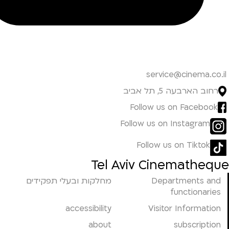
service@cinema.co.il
רחוב הארבעה 5, תל אביב
Follow us on Facebook
Follow us on Instagram
Follow us on Tiktok
Tel Aviv Cinematheque
Departments and
מחלקות ובעלי תפקידים
functionaries
accessibility
Visitor Information
about
subscription