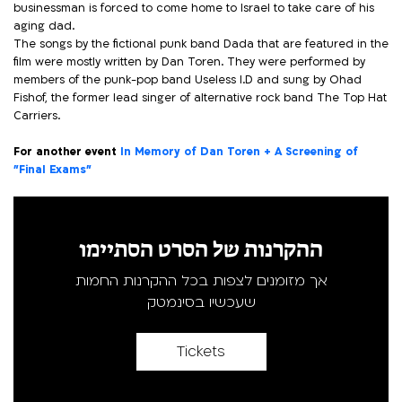
businessman is forced to come home to Israel to take care of his
aging dad.
The songs by the fictional punk band Dada that are featured in the
film were mostly written by Dan Toren. They were performed by
members of the punk-pop band Useless I.D and sung by Ohad
Fishof, the former lead singer of alternative rock band The Top Hat
Carriers.
For another event
In Memory of Dan Toren + A Screening of
"Final Exams"
ההקרנות של הסרט הסתיימו
אך מזומנים לצפות בכל ההקרנות החמות
שעכשיו בסינמטק
Tickets