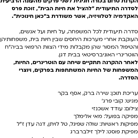
הקרנת טרום בכורה חגיגית לשני פרקים מהעונה הרביעית
לסדרה התיעודית "להציל את חיות הבית", זוכת פרס
האקדמיה לטלוויזיה, אשר משודרת ב"כאן חינוכית".
סדרה תיעודית לכל המשפחה, על חיות ועל אנשים,
העוקבת אחרי מערכות היחסים שבין חיות בית, משפחותיהן
והטיפול המסור שהן מקבלות מידי הצוות הרפואי בביה"ח
הווטרינרי האוניברסיטאי בבית דגן.
לאחר ההקרנה תתקיים שיחה עם הוטרינרים, החיות,
המשפחות של החיות המשתתפות בפרקים, ויוצרי
הסדרה.
עריכת תוכן: שירה ברק, אסף בקר
מגיש: קובי פרג'
צילום: עודד אשכנזי
מפיקה בפועל: מאי אלימלך
מפיקות ראשיות: שולה שפיגל, טל לויתן, דנה עדן ז״ל
מפיקת פוסט: לילך זילברברג