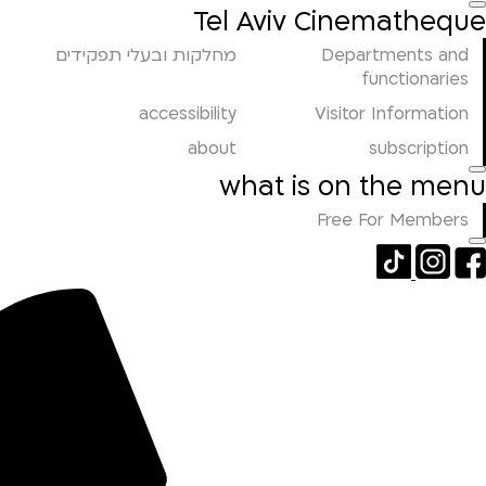
Tel Aviv Cinematheque
Departments and
מחלקות ובעלי תפקידים
functionaries
accessibility
Visitor Information
about
subscription
what is on the menu
Free For Members