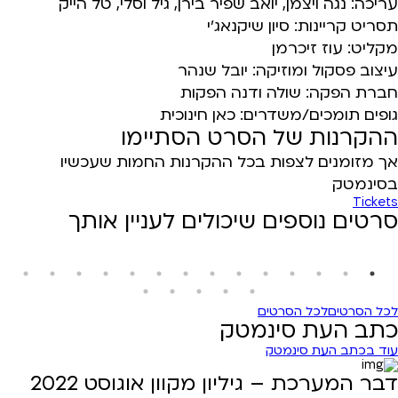
עריכה: נגה ויצמן, יואב שפיר בירן, גיל וסלי, טל הייק
תסריט קריינות: סיון שיקנאג'י
מקליט: עוז זיכרמן
עיצוב פסקול ומוזיקה: יובל שנהר
חברת הפקה: שולה ודנה הפקות
גופים תומכים/משדרים: כאן חינוכית
ההקרנות של הסרט הסתיימו
אך מזומנים לצפות בכל ההקרנות החמות שעכשיו
בסינמטק
Tickets
סרטים נוספים שיכולים לעניין אותך
לכל הסרטים
לכל הסרטים
כתב העת סינמטק
עוד בכתב העת סינמטק
דבר המערכת – גיליון מקוון אוגוסט 2022