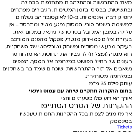
מאוד ההתרגשות וההתלהבות מתחלפות בבחילה
ובתשישות. בבסיס ובזמן המשימות, הגיבורים מפתחים
יחסי קירבה ואינטימיות. ב-10 לאוקטובר הם נשלחים
למשימה בשטח סורי. המסוק נפגע מטיל ומתרסק... אין
עלילה במובן המקובל בסרטו של גיתאי. במקום זאת,
בעזרת צילום כמו-דוקומנטרי, פסקול מהפנט המורכב
בעיקר מרעשי מסוקים ומשחק נטורליסטי של השחקנים,
הוא מנסה (ומצליח) להעביר את תחושת האימה וחוסר
העונים של החייל הפשוט במלחמה אל המסך. הצופים
נשאבים אל תוך ההתרחשויות ושוכחים שמדובר בשחקנים
ובמלחמה משוחזרת.
עותק פילם 35 מ"מ
בתום ההקרנה תתקיים שיחה עם עמוס גיתאי
אורך האירוע כולו כשעתיים וחצי
ההקרנות של הסרט הסתיימו
אך מזומנים לצפות בכל ההקרנות החמות שעכשיו
בסינמטק
Tickets