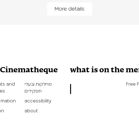
More details
v Cinematheque
what is on the m
Free 
מחלקות ובעלי
ts and
תפקידים
ies
ormation
accessibility
on
about