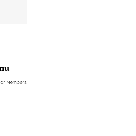
enu
For Members