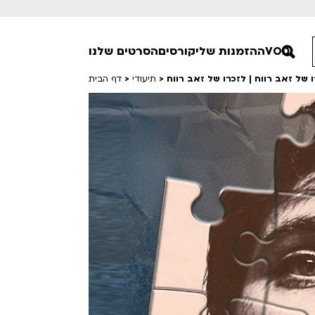
VOD
ההזמנות שלי
קורסים
הסרטים שלנו
ו של זאב רווח | לזכרו של זאב רווח
>
תיעודי
>
דף הבית
חופשי למנויים
טרום בכורה
סרט פלוס
Lobby Kids
לפי ימים
טרנטינו
Detai