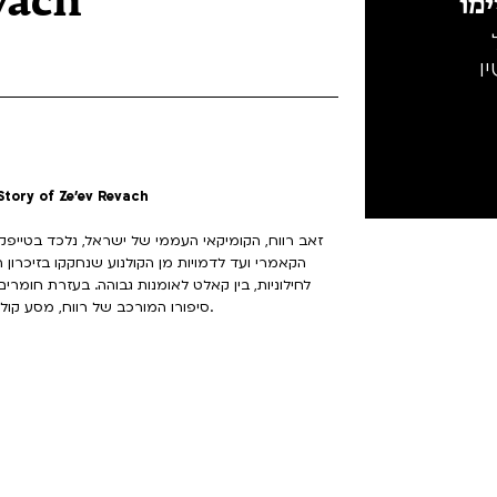
vach
מו
ו
ימים טובים: סיפורו של זאב רווח | vach
זאב רווח, הקומיקאי העממי של ישראל, נלכד בטייפ
הקאמרי ועד לדמויות מן הקולנוע שנחקקו בזיכרון ה
לחילוניות, בין קאלט לאומנות גבוהה. בעזרת חומרים
סיפורו המורכב של רווח, מסע קולנועי על תשוקה וטרגדיה של אגדת מסך שלא הכרנו באמת.