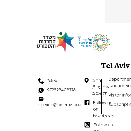
Tel Avi
Departmen
רחוב
*6876
functionar
הארבעה 5,
972523403778
תל אביב
Visitor Inf
Follow us
subscripti
service@cinema.co.il
on
Facebook
Follow us