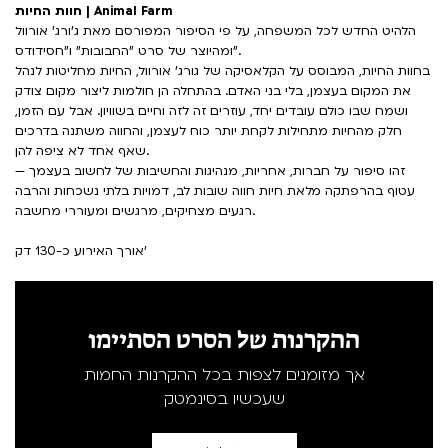
חוות החיות | Animal Farm
הלהיט החדש לכל המשפחה, על פי הסיפור המפורסם מאת ג'ורג' אורוול
ומהיוצר של סרט "החבובות" ו"חסידודס".
בחוות החיות, המבוסס על הקלאסיקה של גורג' אורוול, החיות מחליטות לנהל
את המקום בעצמן, בלי בני האדם. בהתחלה הן חולמות ליצור מקום צודק
ושמח שבו כולם עובדים יחד, עוזרים זה לזה וחיים בשוויון. אבל עם הזמן,
חלק מהחיות מתחילות לקחת יותר כוח לעצמן, והחווה משתנה בדרכים
שאף אחד לא ציפה להן.
זהו סיפור על חברות, אחריות, מנהיגות והחשיבות של לחשוב בעצמך —
עטוף בהרפתקה מלאת חיות חווה שובות לב, דמויות בלתי נשכחות והרבה
רגעים מצחיקים, מרגשים ומעוררי מחשבה.
אורך האירוע כ-130 דק'
ההקרנות של הסרט הסתיימו
אך מזומנים לצפות בכל ההקרנות החמות
שעכשיו בסינמטק