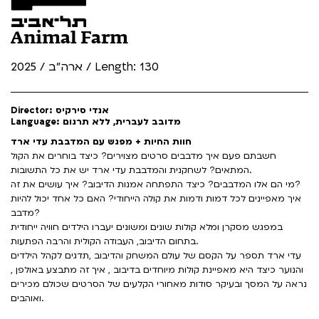
Animal Farm
ארה"ב / 2025 / Length: 130
Director: אנדי סירקיס
Language: מדובב לעברית, ללא תרגום
חוות החיות + מפגש עם המדבבת עדי ארד
חשבתם פעם איך מדבבים סרטים מצוירים? כיצד בוחרים את הקול
המתאים? לשחקנית והמדבבת עדי ארד יש את כל התשובות.
מי הם אלו המדבבים? כיצד התפתחה אמנות הדיבוב? איך עושים את זה?
איך מאפיינים לכל דמות ודמות את קולה הייחודי? האם כל אחד יכול להיות
מדבב?
במפגש מסקרן ומלא קולות שונים ומשונים יעברו הילדים חוויה ייחודית
בתחום הדיבוב, העבודה הקולית והרבה הפתעות.
עדי ארד תספר על הקסם של עולם המשחק והדיבוב ,תדגים לקהל הילדים
והנוער כיצד היא מאפיינת קולות מיוחדים בדיבוב , איך זה מתבצע באולפן ,
נראה על המסך ובעיקר סודות מאחורי הקלעים של הסרטים שכולם מכירים
ואוהבים.