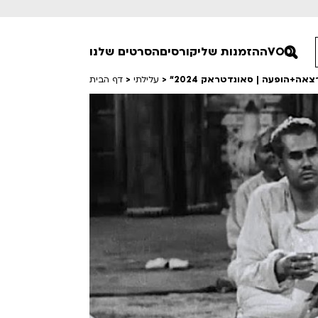
הסרטים שלנו
קורסים
ההזמנות שלי
VOD
דף הבית
>
עלילתי
>
“+הופעה | סאונדטראק 2024
חופשי למנויים
טרום בכורה
סרט פלוס
Lobby Kids
לפי ימים
טרנטינו
Detai