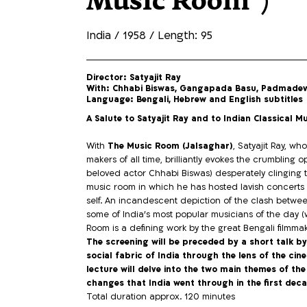
Music Room")
India / 1958 / Length: 95
Director: Satyajit Ray
With: Chhabi Biswas, Gangapada Basu, Padmadev
Language: Bengali, Hebrew and English subtitles
A Salute to Satyajit Ray and to Indian Classical M
With
The Music Room (Jalsaghar)
, Satyajit Ray, wh
makers of all time, brilliantly evokes the crumbling o
beloved actor Chhabi Biswas) desperately clinging to 
music room in which he has hosted lavish concerts 
self. An incandescent depiction of the clash betwe
some of India’s most popular musicians of the day 
Room is a defining work by the great Bengali filmmak
The screening will be preceded by a short talk 
social fabric of India through the lens of the c
lecture will delve into the two main themes of the
changes that India went through in the first dec
Total duration approx. 120 minutes