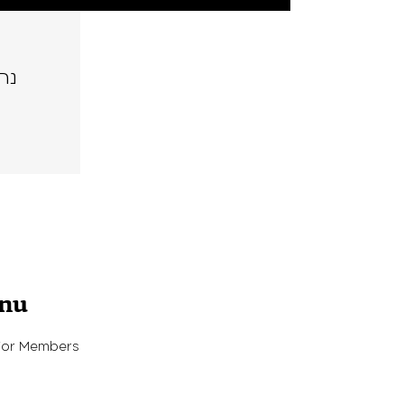
נה
enu
For Members