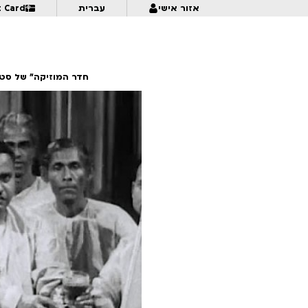
t Card
עברית
אזור אישי
חדר המוזיקה” של סטיא