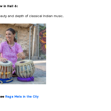
w in Hall 6:
eauty and depth of classical Indian music.
 see
Raga Mela in the City