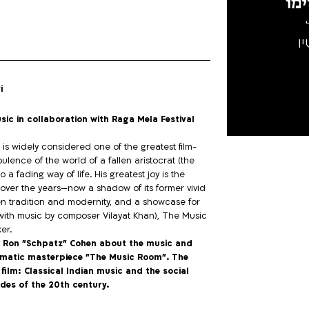
מו
ו
i
usic in collaboration with Raga Mela Festival
o is widely considered one of the greatest film-
pulence of the world of a fallen aristocrat (the
a fading way of life. His greatest joy is the
over the years—now a shadow of its former vivid
en tradition and modernity, and a showcase for
(with music by composer Vilayat Khan), The Music
er.
by Ron "Schpatz" Cohen about the music and
inematic masterpiece "The Music Room". The
 film: Classical Indian music and the social
ades of the 20th century.