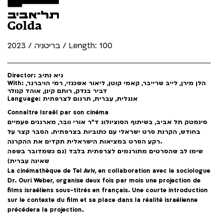
Golda
בריטניה / 2023 / Length: 100
Director: גיא נתיב
With: הלן מירן, לייב שרייבר, קאמי קוטן, ליאור אשכנזי, רמי הויברגר,
דביר בנדק, רותם קינן, אוהד קנולר
Language: אנגלית, עברית, תרגום לצרפתית
Connaître Israël par son cinéma
סינמטק תל אביב, בשיתוף הסוציולוג ד"ר אורי וובר, מארגנים פעמיים
בחודש, הקרנת סרט ישראלי עם כתוביות בצרפתית. הסבר קצר על
רקע הסרט במציאות הישראלית תקדים את ההקרנה.
שימו לב שהסרטים מתורגמים לצרפתית בלבד (גם כשמדובר בשפה
שאינה עברית)
La cinémathèque de Tel Aviv, en collaboration avec le sociologue
Dr. Ouri Weber, organise deux fois par mois une projection de
films israéliens sous-titrés en français. Une courte introduction
sur le contexte du film et sa place dans la réalité israélienne
précédera la projection.