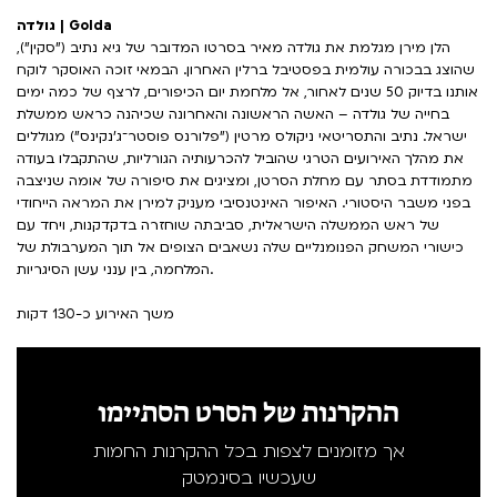
גולדה | Golda
הלן מירן מגלמת את גולדה מאיר בסרטו המדובר של גיא נתיב ("סקין"),
שהוצג בבכורה עולמית בפסטיבל ברלין האחרון. הבמאי זוכה האוסקר לוקח
אותנו בדיוק 50 שנים לאחור, אל מלחמת יום הכיפורים, לרצף של כמה ימים
בחייה של גולדה – האשה הראשונה והאחרונה שכיהנה כראש ממשלת
ישראל. נתיב והתסריטאי ניקולס מרטין ("פלורנס פוסטר־ג'נקינס") מגוללים
את מהלך האירועים הטרגי שהוביל להכרעותיה הגורליות, שהתקבלו בעודה
מתמודדת בסתר עם מחלת הסרטן, ומציגים את סיפורה של אומה שניצבה
בפני משבר היסטורי. האיפור האינטנסיבי מעניק למירן את המראה הייחודי
של ראש הממשלה הישראלית, סביבתה שוחזרה בדקדקנות, ויחד עם
כישורי המשחק הפנומנליים שלה נשאבים הצופים אל תוך המערבולת של
המלחמה, בין ענני עשן הסיגריות.
משך האירוע כ-130 דקות
ההקרנות של הסרט הסתיימו
אך מזומנים לצפות בכל ההקרנות החמות
שעכשיו בסינמטק