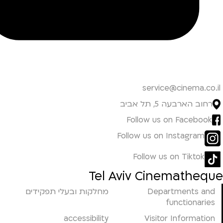
service@cinema.co.il
רחוב הארבעה 5, תל אביב
Follow us on Facebook
Follow us on Instagram
Follow us on Tiktok
Tel Aviv Cinematheque
Departments and
מחלקות ובעלי תפקידים
functionaries
accessibility
Visitor Information