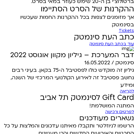
ברטולוצ'י בן ה-20 שימש כעוזר במאי בסרט.
ההקרנות של הסרט הסתיימו
אך מזומנים לצפות בכל ההקרנות החמות שעכשיו
בסינמטק
Tickets
כתב העת סינמטק
עוד בכתב העת סינמטק
דבר המערכת – גיליון מקוון אוגוסט 2022
סינמטק /
16.05.2022
גיליון זה מוקדש כולו לפסטיבל ה-75 בקאן. בעיני רבים
נחשב פסטיבל זה לאירוע הקולנועי המרכזי של השנה,
ומידע
לקריאה
Gift Card לסינמטק תל אביב
המתנה המושלמת!
לפרטים ורכישה
נשארים מעודכנים
הרשמו לניוזלטר ותקבלו מאיתנו עדכונים והמלצות על כל
הסרטים והאירועים החדשים והכי מעניינים