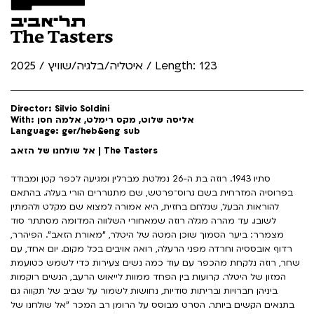
The Tasters
איטליה/בלגיה/שוויץ / 2025 / Length: 123
Director: Silvio Soldini
With: אליסה שלוט, מקס רימלט, אלמה חסן
Language: ger/heb&eng sub
אל שולחנו של הזאב | The Tasters
סתיו 1943. רוזה בת ה-26 נמלטת מברלין ומגיעה לכפר קטן ומבודד
בפרוסיה המזרחית בשם גרוס־פרטש, שם מתגוררים הורי בעלה. בהתאם
להוראות הבעל, שנלחם בחזית, היא אמורה למצוא שם מקלט ולהמתין
לשובו. עד מהרה מגלה רוזה שמאחורי השלווה המדומה מסתתר סוד
מצמרר: ביער הסמוך שוכן המטה של היטלר, "מאורת הזאב". הפיהרר,
רדוף אובססיה וחרדה מפני הרעלה, רואה אויבים בכל מקום. יום אחד, עם
שחר, רוזה נלקחת מהכפר עם עוד כמה נשים צעירות כדי לשמש כטועמת
המזון של היטלר. קרועות בין הפחד ממוות לייאוש הרעב, הנשים רוקמות
ביניהן חברויות ובריתות סודיות, נחושות לשמור על שביב של תקווה גם
בתנאים הקשים ביותר. הסרט מבוסס על הרומן רב המכר "אל שולחנו של