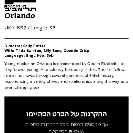
לא לפספס
Orlando
UK / 1992 / Length: 93
Director: Sally Potter
With: Tilda Swinton, Billy Zane, Quentin Crisp
Language: Eng., Heb. Sub
Young nobleman Orlando is commanded by Queen Elizabeth I to
stay forever young. Miraculously, he does just that. The film follows
him as he moves through several centuries of British history,
experiencing a variety of lives and relationships along the way, and
even changing sex.
ההקרנות של הסרט הסתיימו
אך מזומנים לצפות בכל ההקרנות החמות
שעכשיו בסינמטק