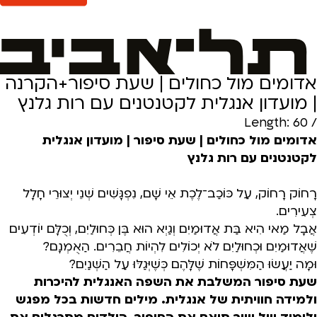
אדומים מול כחולים | שעת סיפור+הקרנה
| מועדון אנגלית לקטנטנים עם רות גלנץ
/ Length: 60
אדומים מול כחולים | שעת סיפור | מועדון אנגלית
לקטנטנים עם רות גלנץ
רָחוֹק רָחוֹק, עַל כּוֹכַב־לֶכֶת אֵי שָׁם, נִפְגָּשִׁים שְׁנֵי יְצוּרֵי חָלָל
צְעִירִים.
אֲבָל מַאי הִיא בַּת אֲדוּמַיִם וְגַיְא הוּא בֶּן כְּחוּלַיִם, וְכֻלָּם יוֹדְעִים
שֶׁאֲדוּמַיִם וּכְחוּלַיִם לֹא יְכוֹלִים לִהְיוֹת חֲבֵרִים. הַאֻמְנָם?
וּמָה יַעֲשׂוּ הַמִּשְׁפָּחוֹת שֶׁלָּהֶם כְּשֶׁיְּגַלּוּ עַל הַשְּׁנַיִם?
שעת סיפור המשלבת את השפה האנגלית להיכרות
ולמידה חוויתית של אנגלית. מילים חדשות בכל מפגש