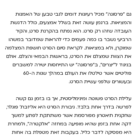
גם "פרסונה" מכיל רעיונות דומים לגבי טבען של האמנות
והמציאות. ברגמן עושה זאת בשלל אמצעים, כולל הדגשת
העובדה שזהו רק סרט. הוא נפתח בהקרנת סרט, והקיר
הרביעי נשבר בו כמה פעמים כדי להראות שמדובר במשהו
שמוקרן, ולא במציאות. לקראת סיום הסרט חושפת המצלמה
את הצוות שמצלם את הסרט, בראשות הבמאי והצלם. אולם
בניגוד ל"יצרים", ב"פרסונה" יש התייחסות ישירה למשברים
פוליטיים אשר טילטלו את העולם במהלך שנות ה-60
ובעשורים שלפני עשיית הסרט.
עלילת הסרט פשוטה ומינימליסטית, אך בו בזמן גם קשה
לפרשה בדרך אחת בלבד. גיבורת הסרט היא אליזבת' פוגלר,
שחקנית תיאטרון מפורסמת אשר משתתקת לפתע למשך
דקה אחת בזמן שהיא מופיעה במחזה "אלקטרה", ולמחרת
היא מפסיקה לדבר כליל. בעקבות זאת מטפלת בה אחות