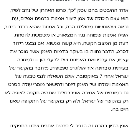
VOD
אחד ההיבטים בהם עסק "כן", סרטו האחרון של נדב לפיד,
מועדון אנגלית לקטנטנים
סינמטק קאלט על הגג 2026
הוא עצם היכולת של אמן ליצור אמנות בזמנים אפלים, עת
ENG
מועדון אנגלית לכל המשפחה
נבחרי דוקאביב 2026
נראה שהאנושות מחוללת הרס, וכל אמנות שהיא בגדר בידור,
אפילו אמנות שמוחה נגד המציאות, או משמשת להסחת
לאזור האישי
ראשון בקולנוע
אירועים מיוחדים
דעת מן המצב הקשה, היא קשה מנשוא. אם נבצע רידוד
לסרט, הדבר נחווה בו בעיקר בדמות האמן אשר מוכר את
שלישי בשלייקס
הגלריה
רכישת מנוי
עצמו, את ערכיו ואת האמנות שלו לבעלי הון – ולמטרה
אפטר בסינמטק
בעייתית מבחינה אידיאולוגית; ספציפית, מדובר בהקשר של
Gift Card
ישראל אחרי 7 באוקטובר. אולם השאלה לגבי טבעה של
Teen Screen
האמנות ויכולתו של האמן ליצור ולהישאר מוסרי עולה בסרט
צור קשר
גם במונחים של אמירה אוניברסלית שתהיה תקֵפה לצופה לא
קולנוע ישראלי
רק בהקשר של ישראל, ולא רק בהקשר של התקופה שאנו
לפי ימים
חיים בה.
אופן הדיון בסרט זה הזכיר לי סרטים אחרים שדנו בתפקידו