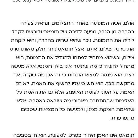
דייויד המינגס ב"יצרים" של מיכלאנג'לו אנטוניוני - Courtesy MGM
אולם, אשה המופיעה באחד התצלומים, ונראית צעירה
בהרבה מן הגבר, מגיעה לדירה של תומאס ודורשת לקבל
לידיה את התמונות. ניכר שהיא שרויה בחרדה, והיא לוקחת
את סרט הצילום. אולם, אצל תומאס נותר חלק מאותו סרט
צילום, וכשהוא מתחיל לפתחו ולהגדיל את התמונות, הוא
מתחיל לחשוד כי מה שתיעד אינו בילוי רומנטי, אלא מעשה
רצח. הוא מנסה למצוא הוכחות כי זה אכן מה שקרה, אך
מתקשה בכך. הוא חש כי עליו לחשוף את האמת, לא רק
האמת על העוני לעומת האופנה, אלא גם את האמת על
האלימות שהסתתרה מאחורי מה שנראה כאהבה. אלא
שהאמת חומקת ממנו, ולמעשה כל המציאות שסביבו
מתערערת.
תומאס אינו האמן היחיד בסרט. למעשה, הוא חי בסביבה