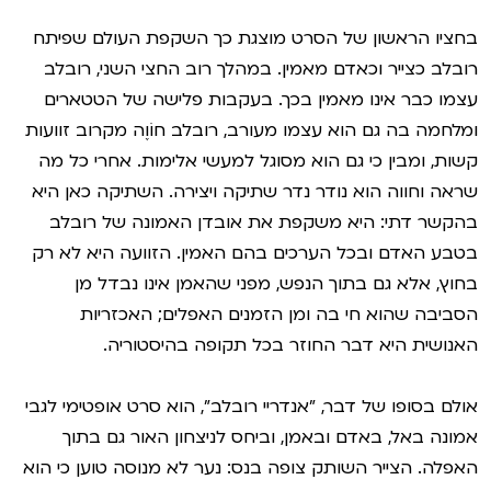
בחציו הראשון של הסרט מוצגת כך השקפת העולם שפיתח
רובלב כצייר וכאדם מאמין. במהלך רוב החצי השני, רובלב
עצמו כבר אינו מאמין בכך. בעקבות פלישה של הטטארים
ומלחמה בה גם הוא עצמו מעורב, רובלב חוֹוֶה מקרוב זוועות
קשות, ומבין כי גם הוא מסוגל למעשי אלימות. אחרי כל מה
שראה וחווה הוא נודר נדר שתיקה ויצירה. השתיקה כאן היא
בהקשר דתי: היא משקפת את אובדן האמונה של רובלב
בטבע האדם ובכל הערכים בהם האמין. הזוועה היא לא רק
בחוץ, אלא גם בתוך הנפש, מפני שהאמן אינו נבדל מן
הסביבה שהוא חי בה ומן הזמנים האפלים; האכזריות
האנושית היא דבר החוזר בכל תקופה בהיסטוריה.
אולם בסופו של דבר, "אנדריי רובלב", הוא סרט אופטימי לגבי
אמונה באל, באדם ובאמן, וביחס לניצחון האור גם בתוך
האפלה. הצייר השותק צופה בנס: נער לא מנוסה טוען כי הוא