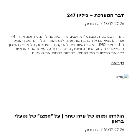
דבר המערכת – גיליון 247
17.02.2026 / סינמטק
זהו זה. במסגרת מבצע "תל אביב מחדשת פניה" הגיע הזמן, אחרי 44
שנה, להוציא גם את כתב העת שלנו לגמלאות. הגיליון הראשון הופיע
ב-1 בינואר 1982, כאשר השותפים להפקה היו סינמטק תל אביב, המכון
הישראלי לקולנוע המנוח, ומפיק פרטי שנטל על עצמו את האחריות
להוצאת הגיליונות המודפסים, בתקווה לכסות את הוצאות
לקריאה
הולדתו ומותו של עידו שחר | על "חמצן" של נטעלי
בראון
16.02.2026 / סינמטק