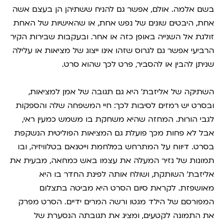
בשם אלמה. אולם, אפשר גם להניח ששתיהן הן בעצם אשה
אחת, היבטים שונים של נפש אחת, או שהאישיות של האחת
זולגת אל השנייה באופן כזה או אחר. ובעקבות שבירות הקיר
הרביעי אפשר גם לגרוס שזהו אינו ייצוג של מציאות או עלילה
שניתן להבין או להסביר, פרט לכך שהוא סרט.
השתיקה של אליזבת' היא גם תגובה של אמן למציאות,
ובסרט יש רמזים לסיבות לכך: חיי המשפחה שלה והספקות
לגבי הורוּת. המחזה שהיא משחקת בו משמש כמעין ראי,
אבל לא פחות מכך פועלת גם המציאות הפוליטית הנשקפת
בסרט. דיווח על המתרחש במלחמת וייטנאם בטלוויזיה, ובו
תמונות של נזיר המעלה את עצמו באש כמחאה, מבעית את
אליזבת' השותקת, ושולח אותה לפינת החדר בו היא
מאושפזת. לקראת סיום הסרט היא מביטה בתצלום
המפורסם של הילד מגטו ורשה המרים ידיים. הסרט מפרק
את התמונה לקטעים, ומציג את תגובתה הנסערת של