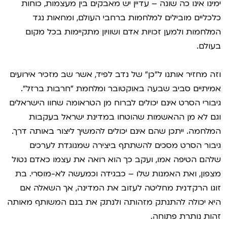
ימינו אינו כה שונה – עדיין יש מאבקים בין מעצמות, כוחות
כלכליים מובילים למלחמות ברחבי העולם, ומחאות נגד
המלחמות ולמען זכויות אדם ושוויון מתקיימות בכל מקום
בעולם.
וזה מחזיר אותנו ל"כן" של נדב לפיד, אשר שב מזכיר אירועים
אמיתיים סביב שבעה באוקטובר ומלחמת "חרבות ברזל".
גיבורי הסרט אינם יכולים לברוח מן הטראומה שחוו הישראלים
וגם לא מן ההאשמות שהוטחו במדינת ישראל בעקבות
המלחמה. ייתכן שהם אינם יכולים להמשיך ליצור באותה דרך.
גיבור הסרט מסכים להשתתף ביצירה שמנוגדת לערכים
שלהם הטיפה אמו, ועקב כך הוא רואה את עצמו כאדם נטול
מצפון, ואת האמנות שלו – כבגידה וכמעשה לא-מוסרי. בת
זוגו הרקדנית מחליטה לעזוב את המדינה, אך השאלה אם
היא יכולה להתנתק מזהותה ולנתק את בנם המשותף מאותה
זהות נותרת פתוחה.