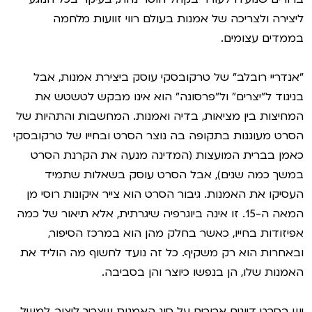
ליצירה ולצריכה של אמנות בעולם רווי זוועות מלחמה
בממדים עצומים.
"אנדריי רובלב" של טרקובסקי עוסק ביצירת אמנות, אבל
בניגוד ל"יצרים" ול"פרסונה" הוא אינו מבקש לטשטש את
המחיצות בין מציאות, בדיה ואמנות. המחשבות והתהיות של
הסרט מעוגנות בתקופה בה נוצר הסרט ובחייו של טרקובסקי
כאמן בברית המועצות (המדינה מנעה את הקרנת הסרט
במשך כמה שנים), אבל הסרט עוסק בשאלות שתמיד
העסיקו את האמנות. גיבור הסרט הוא צייר איקונות רוסי מן
המאה ה-15. זו אינה ביוגרפיה שיגרתית, אלא תיאור של כמה
אפיזודות בחייו, כאשר בחלק מהן הוא במרכז הסיפור,
ובאחרות הוא רק משקיף. כל זה נועד לחשוף מה הוליד את
האמנות שלו, הן בנפשו כיוצר והן בסביבה.
יש בסרט דיונים ארוכים על סוג האמנות שצריך ליצור, למשל