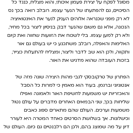
מסוגל לפקח על יצירת פעמון איכותי, והוא מצליח, כנגד כל
הסיכויים, גם להפתעתו של הנער עצמו. רובלב רואה בכך נס
לא רק מפני שכנראה אלוהים העניק לנער את האינטואיציה
הנכונה, אלא גם משום שהנער דבק בניסיון ליצור בכל מחיר,
ולא רק למען עצמו. בלי לשכוח את הזוועות שחווה ואת קיום
האלימות והאפלה, רובלב משתכנע כי יש בעולם גם אור
ותקווה, ולכן הוא שב לדבר וליצור, ומצליח להתעלות כצייר,
בזכות העובדה שהוא מדגיש את האור.
הפתרון של טרקובסקי לגבי מהות היצירה שונה מזה של
אנטוניוני וברגמן. בעוד הוא מאמין כי למרות כל הסבל
והאכזריות יש משמעות לחשיפת האור ולאמונה ואפילו
שליחות בכך, שני הבמאים האחרים מדברים על עולם נטול
משמעות וערכים. העולם שהם מתארים ספוג כאבים
וכישלונות. אך בשלושת הסרטים כאחד המטרה היא לעורר
דיון על מה שמוצג בהם, ולכן הם רלבנטיים גם כיום. העולם של