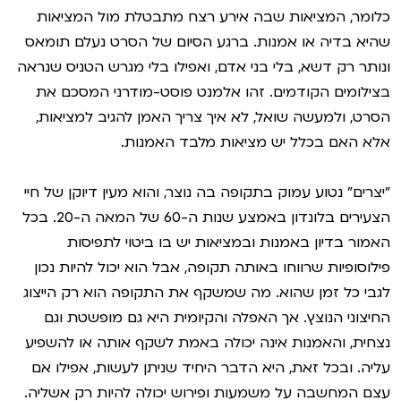
כלומר, המציאות שבה אירע רצח מתבטלת מול המציאות
שהיא בדיה או אמנות. ברגע הסיום של הסרט נעלם תומאס
ונותר רק דשא, בלי בני אדם, ואפילו בלי מגרש הטניס שנראה
בצילומים הקודמים. זהו אלמנט פוסט-מודרני המסכם את
הסרט, ולמעשה שואל, לא איך צריך האמן להגיב למציאות,
אלא האם בכלל יש מציאות מלבד האמנות.
"יצרים" נטוע עמוק בתקופה בה נוצר, והוא מעין דיוקן של חיי
הצעירים בלונדון באמצע שנות ה-60 של המאה ה-20. בכל
האמור בדיון באמנות ובמציאות יש בו ביטוי לתפיסות
פילוסופיות שרווחו באותה תקופה, אבל הוא יכול להיות נכון
לגבי כל זמן שהוא. מה שמשקף את התקופה הוא רק הייצוג
החיצוני הנוצץ. אך האפלה והקיומית היא גם מופשטת וגם
נצחית, והאמנות אינה יכולה באמת לשקף אותה או להשפיע
עליה. ובכל זאת, היא הדבר היחיד שניתן לעשות, אפילו אם
עצם המחשבה על משמעות ופירוש יכולה להיות רק אשליה.