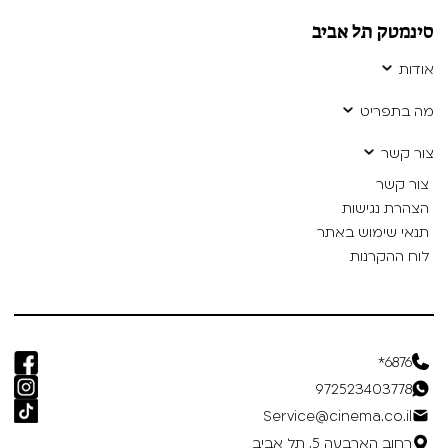
סינמטק תל אביב
אודות
מה בתפריט
צור קשר
צור קשר
הצהרת נגישות
תנאי שימוש באתר
לוח ההקרנות
6876*
972523403778
Service@cinema.co.il
רחוב הארבעה 5, תל אביב