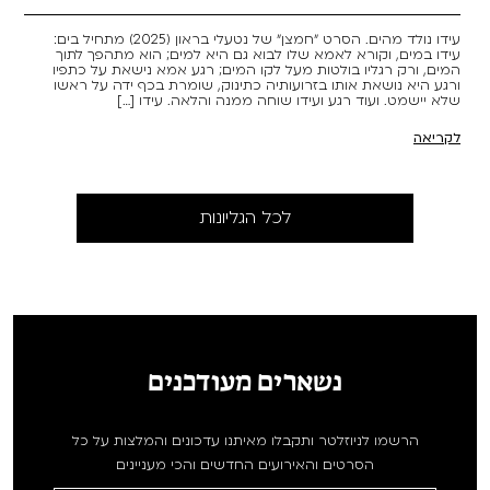
עידו נולד מהים. הסרט ״חמצן״ של נטעלי בראון (2025) מתחיל בים:
עידו במים, וקורא לאמא שלו לבוא גם היא למים; הוא מתהפך לתוך
המים, ורק רגליו בולטות מעל לקו המים; רגע אמא נישאת על כתפיו
ורגע היא נושאת אותו בזרועותיה כתינוק, שומרת בכף ידה על ראשו
שלא יישמט. ועוד רגע ועידו שוחה ממנה והלאה. עידו […]
לקריאה
לכל הגליונות
נשארים מעודכנים
הרשמו לניוזלטר ותקבלו מאיתנו עדכונים והמלצות על כל
הסרטים והאירועים החדשים והכי מעניינים