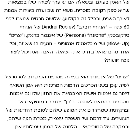
של האמן בעולם, ובשאלה אם יש ערך ליצירה שלו במציאות
שהיא ספק רקובה מוסרית. נושא זה שב ועלה ביצירות אמנות
לאורך השנים, ובכלל זה בקולנוע. שלושה סרטים שנוצרו לפני
60 שנה – "אנדריי רובלב" (Andrei Rublev) של אנדריי
טרקובסקי, "פרסונה" (Persona) של אינגמר ברגמן, ו"יצרים"
(Blow-Up) של מיכלאנג'לו אנטוניוני – נוגעים בנושא זה, וכל
אחד מהם שואל בדרכו את השאלה: האם האמן יכול ליצור
נוכח זוועות?
"יצרים" של אנטוניוני הוא במידה מסוימת הכי קרוב לסרטו של
לפיד, שֶכֵּן בשני הסרטים הדמות המרכזית היא אמן השואף
ליצור גם אמנות אישית המבטאת את החזון שלו וגם אמנות
מסחרית בהתאם לאופנה. ב"כן" מדובר במוסיקאי ג'אז
וברקדנית שמרדדים את המופע שלהם לטובת הדרישות של
העשירים, עד לרמה של השפלה עצמית, מכירת הגוף שלהם,
ובמקרה של המוסיקאי – הלחנה של המנון שמילותיו אינן