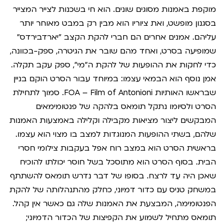
מוקפת באמנות מסוגים שונים. הוא חי בשכנות לצייר המצייר
בסגנון מופשט, ואת ציוריו הוא מבין רק במבט מאוחר יותר
עליהם. אמנים אחרים הם חברי להקת הקצב "יארדבירדס"
שמופיעה בסרט, ואחד מהם שובר את הגיטרה, ספק-בכוונה,
כדי לחקות את ההופעות של להקת ה"מי", ספק עקב תקלה.
אמן נוסף הוא הבמאי עצמו: במיוחד עבור הסרט הוקם בניין
שבראשו האותיות FOA – Film of Antonioni. סמוך לתחילת
הסרט ולסיומו נתקל תומאס בלהקה של פנטומימאים
המבקשים ליצור מציאות מקבילה וקלילה באמצעות האמנות
שלהם, בשתי ההופעות המנוגדות למצב בו מצוי הוא עצמו.
בראשית הסרט הוא במצב רוח אפל בעקבות צילומי חסרי
הבית. בסוף הסרט הוא מתוסכל בשל חוסר יכולתו להוכיח
שאכן היה עֵד לרצח. בסופו של דבר נדרש תומאס להשתתף
במשחק טניס עם כדור דמיוני, כחלק מהתנהלותה של להקת
הפנטומימה, המבצעת את האמנות שלה גם כאשר אין קהל.
תומאס מתחיל לשמוע את הקפיצות של הכדור הדמיוני;