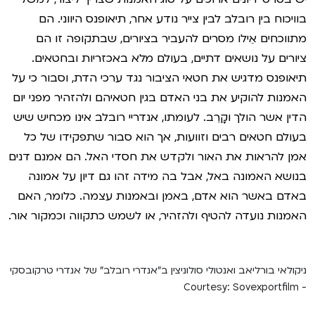
בוויכוח בין רובלב לבין צייר נודע אחר, תיאופנס היווני. הם
מתווכחים אֵילו מסרים להעביר בציורים, שבתקופה זו הם
ציורים על נושאים דתיים, בעולם מלא באכזריות ובחטאים.
תיאופנס מדגיש את חטאי הציבור נגד ערכי הדת, וסבור כי על
האמנות להוקיע את בני האדם בגין חטאיהם ולהזהיר מפני יום
הדין אשר הולך וקָרֵב. לעומתו, אנדריי רובלב אינו מכחיש שיש
בעולם חטאים רבים וזוועות, אך הוא סבור שתפקידו של כל
אמן להראות את האור ולקדש את חסדי האל. הם אמנם דנים
בנושא האמונה באל, אבל בה מידה זהו גם דיון על אמונה
באדם באשר הוא אדם, באמן ובאמנות עצמה. כלומר, האם
האמנות נועדה להטיף ולהזהיר, או לשמש כתקווה וכמקור אור.
ניקולאי בורליאב ואנטולי סולוניצין ב"אנדרי רובלב" של אנדרי טרקובסקי
- Courtesy: Sovexportfilm