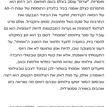
מוסריות. "יצרים" עוסק בצלם בשם תומאס. רוב הזמן הוא
מתפרנס כצלם אופנה בכיר בלונדון התוססת של שנות ה-60
של המאה הקודמת, מתעד את הביגוד הצבעוני ואת
התרבות של סקס נטול מחויבות, סמים ורוקנרול. אולם פרט
לצילומי דוגמניות או נערות המבקשות להיות דוגמניות, הוא גם
עובד על ספר צילומים "אמנותי". לשם כך הוא ישן במיקלט
לחסרי בית, במטרה לתעד ולתאר את המצב ה"אמיתי", על
העוני והמצוקה שבו, להיות אמן שחושף לא את היופי
התעשייתי והאופנתי, אלא את קשיי הקיום שבשולי החברה
הזאת. צילומיו שם, שהוא מתאר כמלאֵי אלימות וכאב,
מיועדים לספר אמנותי בשחור-לבן (בניגוד לצבע שבצילומי
האופנה). אולם, על מנת לאזן את הצילומים הקשים, הוא רוצה
שבסיום הספר יופיעו צילומים שבהם רואים מה שנראה כזוג
אוהבים באווירה פסטורלית.