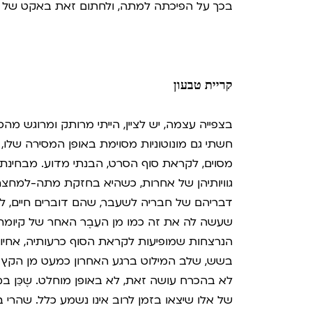
בכך על הפיכתה למתה, ולחתום זאת באקט של 
קריית טבעון
בצפייה עצמה, יש לציין, הייתי מרותק ומרוגש מהסיפ
חשתי גם מונוטוניות מסוימת באופן המסירה שלו
מסוים, לקראת סוף הסרט, הבנתי מדוע. מבחינת
גוויותיהן של אחרות, כשהיא בחזקת מתה-למחצה
דבריהם של חבריה לשעבר, שהם דוברים חיים, לזו
שעשה לה את זה כמו מן העֵבֶר האחר של קיומה 
הנרצחות שמופיעות לקראת הסוף כרעותיה, אחיותי
בשש, שלב המילוט ברגע האחרון כמעט מן הקץ הק
לא בהכרח עושה זאת, לא באופן מוחלט. שֶכֵּן 
של אלו שיצאו בזמן לרוב אינו נשמע כלל. שהרי ב