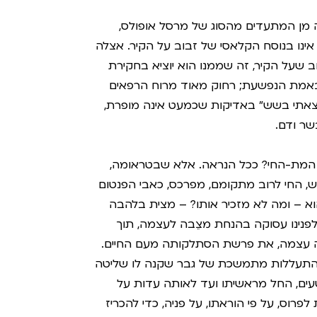
 מן המתעדים מהסוג של מרסל אופולס,
אינו בנוסח הקלאסי של זבוב על הקיר. אצלה
 שעל הקיר, זה שממנו הוא יוציא בחקירת
 באמת הנפשעת; רחוק מאוד מרוח הרפאים
צאתי בשש" באדיקות שכמעט אינה מופרת,
שר ודם.
 המת-החי? ככל הנראה. אלא שבטראומה,
ש, החי לרוב מתקומם, מפרכס, כאבי הפנטום
וא – ומה לא מזכיר אותו? – מצית בלהבה
פנינו עסוקה בהנחת מצֵבה לעצמה, תוך
ה עצמה, את פרשת הסתלקותה מעם החיים.
 התעללות מתמשכת של גבר שקנה לו שליטה
טעים, החל מראשיתו ועד לאותה עדות על
וס, על פי הוראתו, על פניה, כדי להכריז