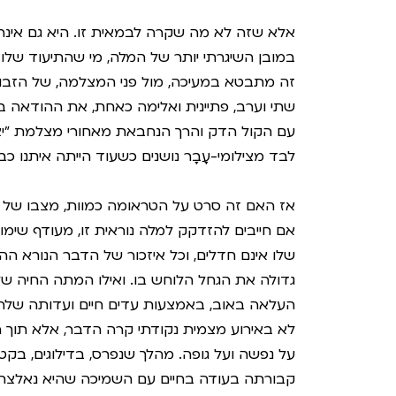
אלא שזה לא מה שקרה לבמאית זו. היא גם אינה
במובן השיגרתי יותר של המלה, מי שהתיעוד שלו 
זה מתבטא במעיכה, מול פני המצלמה, של הזבוב
שתי וערב, פתיינית ואלימה כאחת, את ההודאה
עם הקול הדק והרך הנחבאת מאחורי מצלמת "י
לבד מצילומי-עָבָר נושנים כשעוד הייתה איתנו כב
אז האם זה סרט על הטראומה כמוות, מצבו של
אם חייבים להזדקק למלה נוראית זו, מעודף שימו
שלו אינם חדלים, וכל איזכור של הדבר הנורא הה
גדולה את הגחל הלוחש בו. ואילו המתה החיה של
העלאה באוב, באמצעות עדים חיים ועדותה של
לא באירוע מצמית נקודתי קרה הדבר, אלא תוך
על נפשה ועל גופה. מהלך שנפרס, בדילוגים, בק
קבורתה בעודה בחיים עם השמיכה שהיא נאלצת לפר