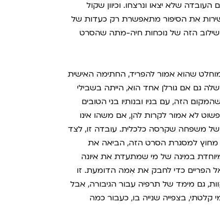
עובדה שלא יצאו ונרצחו. וכיוון שקול
 ישירות את הסיפור מתאפשרת רק כעדות של
השילוב הזה של נוכחות חיה-מתה שהסרט
המוחלט שהוא אמור להפריד, החתימה האישית
לה גם אם גורלן אחד הוא, הייתה בשבילי
המקום הזה, עם בניו ובנותיו בני הטובים
שוט לא אמור לקרות להן, אם משהו אינו
 של משפחה שקרסה כלכלית. עובדה זו, לצד
אים מחוץ למסגרת הסרט הזה, הביאה את
 מיוחדת במינה של מי שמתעדת את איונה
 הפריים כדי לחבק את אִמה הדומעת. זו
וות, גם מימד של תרפיה עבור הגיבורה, אבל
 קלטתי, בצפייה שנייה בו, כעבור כמה