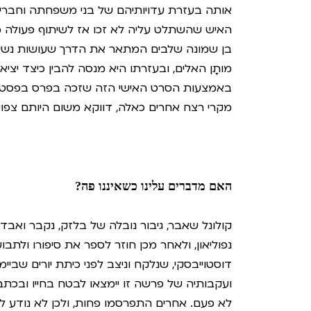
אותה בעזרת עדויותיהם של בני משפחתה וחבריה 
האיש שהשתלט עליה לא זכו אז לשיתוף פעולה מצ
בן שמונה שלבים המתאר את הדרך שעושות נשים ר
מותָן האלים, ובעזרתו היא מנסה להבין כיצד יצי
באמצעות הסרט האישי הזה שזכה בפרס בפסטיב
מקרי רצח אחרים כאלה, דווקא משום היותם צפויי
האם מדברים עלינו כשאיננו פה?
קולונל שאבר, גיבור נובלה של בלזק, נקבר ואב
נפוליאון, ולאחר מכן חוזר לספר את סיפורו ול
דוסטוייבסקי, שנלקח וניצב לפני כיתת יורים שבי
ועקבותיה של פרשה זו יימצאו לבטח בחייו ובכתב
לא פעם. אחרים התפרסמו פחות, ולכן לא נודע לנו