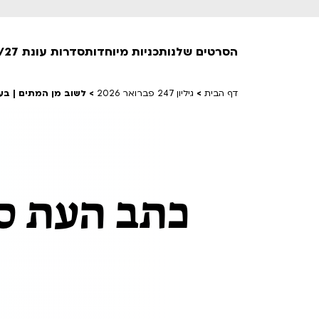
הסרטים שלנו
תכניות מיוחדות
סדרות עונת 26/27
דף הבית
>
גיליון 247 פברואר 2026
>
לשוב מן המתים | בע
חופשי למנויים
טרום בכורה
חדשים
סרט פלוס
כתב העת ס
לילדים ולכל המשפחה
הקרנות על פופים
מועדון אנגלית לקטנטנים
מועדון אנגלית לכל המשפחה
הדרכ
ראשון בקולנוע
שלישי בשלייקס
לפ
אפטר בסינמטק