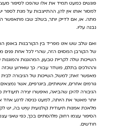
פוגשים כמעט תמיד את אלו שהפכו לסיפור מעצם ה
למסור אותו אין להן, ההתייצבות על מנת לספר
מתה. או, אם לדייק יותר, בשלב שבו מתאפשר 
נבנה עליו.
ואם שלב שש אינו מפריד בין הקורבנות באופן 
של הקורבן המסוים הזה, שהרי לכל אחת פנים מש
השייכות שלה לקריית טבעון, המהוגנות והמוגנות ש
וההולכים בתלם, משדר עבורי. כך שאירוע שכזה פ
מאפשר זאת; למשל, השייכות של הגיבורה לבית
גורמים אחרים, אישיותיים, ביוגרפיים, אשר נמצ
הגיבורה להיכן שהביאה, ואיפשרו יצירה תיעודית
יותר מאשר את היותה, למעט כניסה לרגע אחד אל
מלאכת אמנות תיעודית קולנועית שֶיֵש בה, יש לק
הסיפור עצמו רחוק מלהסתיים בכך, כפי שאני עצמי
חודשים.