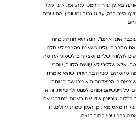
 באופן ישיר ודרמטי כזה. וכך, איש, כולל
צף הצר הזה, על גג גבוה ומשופע, הם שבים
רים.
בר איננו איתנו", והנה היא חוזרת כרוח
אם מדברים עלינו כשאיננו פה? מי לא חלם
יעים להלוויה שלהם ומצליחים לשמוע את מה
. אלא שלליבי לא עושים הלוויה, שהרי
צמה מהמתים, כשהדבר היחיד שהיא אומרת
 ש"מאחורי המצלמה היא מרגישה בטוחה".
, על ריגושיהם וכוחם לפגוע ולהשחית, והוא
ד פרלוב, שביומן שלו אינו באמת מתלבט אם
של תומאס מאן. כן, המון שמות גדולים. זו
תה כבר שרוי בתוך הנצח.