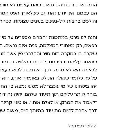
התרחשות זו בחייהם משום שהם עצמם לא חוו אותה
הם עצמם, אינו יודע זאת, גם כשלאורך הפס המרו
והולכים בחצות ליל-נפשם בעיניים עצומות, כסהרו
והנה לנו סרט, במתכונת "חברים מספרים על מי שכ
רפאים, רק מאחורי המצלמה, פניה אינם נראים. ה
שיקרה בו כמקרה תום סויר והקלברי פין אשר מג
שנאמר עליהם ובשבחם. לפחות בהלוויה זה מובטח
לכאורה היא לא מתה. לכן היא חייבת לבוא בע
על כך, כלומר שקולה הוקלט באומרה אותו, הוא
זהו ביטחונו של מי שכבר לא ממש נמצא בין החיים
בוחר לוותר עליהם תוך תיעוד שלהם. יהיה זה דו
"לאכול את המרק, או לצלם אותו", או טוניו קריגר 
דרך אחרת להיות מת עוד בהיותך חיים, משום שא
צילום: ליבי קסל