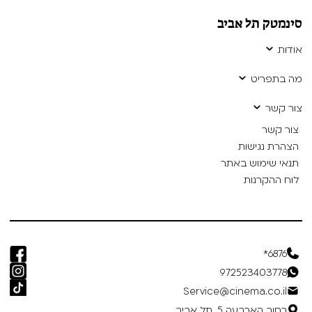
סינמטק תל אביב
אודות
מה בתפריט
צור קשר
צור קשר
הצהרת נגישות
תנאי שימוש באתר
לוח ההקרנות
6876*
972523403778
Service@cinema.co.il
רחוב הארבעה 5, תל אביב